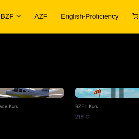
BZF
AZF
English-Proficiency
ade Kurs
BZF II Kurs
219 €