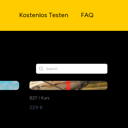
Kostenlos Testen
FAQ
BZF I Kurs
229 €