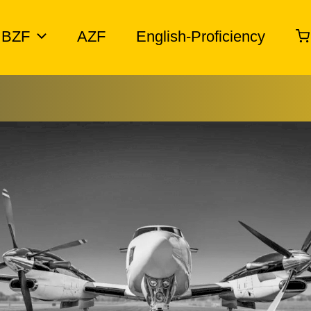
BZF
AZF
English-Proficiency