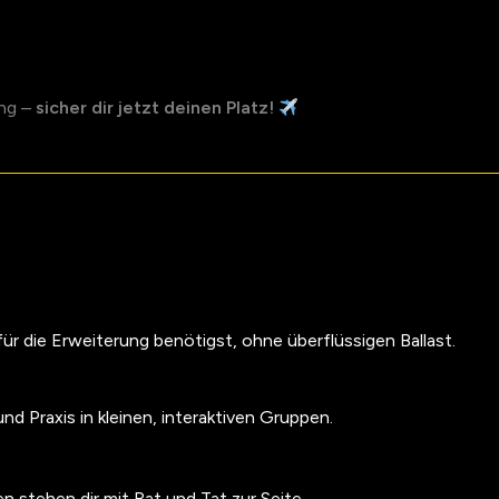
ung –
sicher dir jetzt deinen Platz!
ür die Erweiterung benötigst, ohne überflüssigen Ballast.
d Praxis in kleinen, interaktiven Gruppen.
 stehen dir mit Rat und Tat zur Seite.