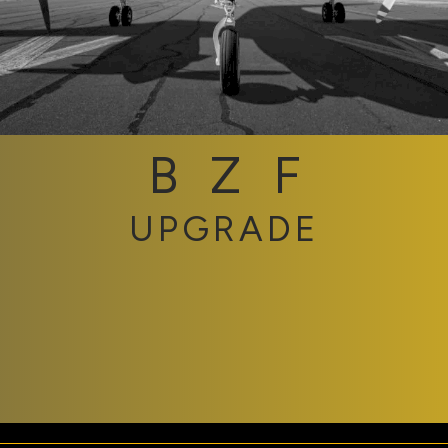
BZF
UPGRADE