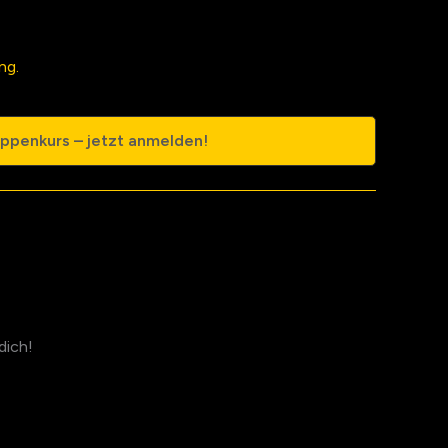
ng.
ppenkurs – jetzt anmelden!
dich!