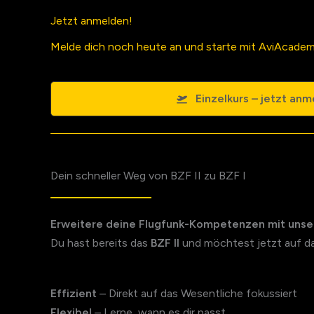
Jetzt anmelden!
Melde dich noch heute an und starte mit AviAcademy
Einzelkurs – jetzt anm
Dein schneller Weg von BZF II zu BZF I
Erweitere deine Flugfunk-Kompetenzen mit uns
Du hast bereits das
BZF II
und möchtest jetzt auf d
Effizient
– Direkt auf das Wesentliche fokussiert
Flexibel
– Lerne, wann es dir passt