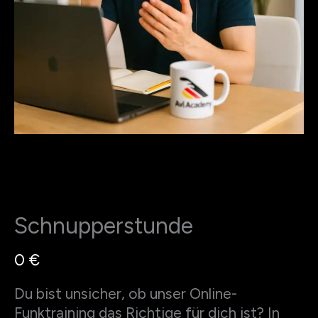
Schnupperstunde
N
0 €
o
Du bist unsicher, ob unser Online-
w
Funktraining das Richtige für dich ist? In